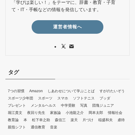
「学びは楽しい！」をテーマに、辞書・教育・子育
て・IT・手帳などの情報を発信しています。
運営者情報へ
タグ
7つの習慣
Amazon
しあわせについて学ぶことば
すがのたいぞう
スボーツ少年団
スポーツ
スマホ
ソフトテニス
ブッダ
プレゼント
メンタルヘルス
中学受験
写真
団塊ジュニア
堀江貴文
夜回り先生
家族論
小池龍之介
岡本太郎
情報社会
教育論
本
松下幸之助
森信三
楽天
片づけ
稲盛和夫
虐待
親指シフト
通信教育
音楽