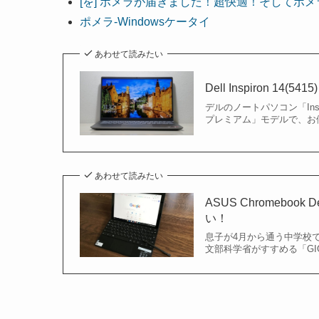
[を] ポメラが届きました！超快適！そしてポ
ポメラ-Windowsケータイ
あわせて読みたい
Dell Inspiron 
デルのノートパソコン「Insp
プレミアム」モデルで、お
あわせて読みたい
ASUS Chromeboo
い！
息子が4月から通う中学校でも
文部科学省がすすめる「GI