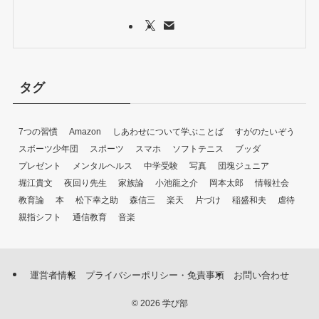
タグ
7つの習慣
Amazon
しあわせについて学ぶことば
すがのたいぞう
スボーツ少年団
スポーツ
スマホ
ソフトテニス
ブッダ
プレゼント
メンタルヘルス
中学受験
写真
団塊ジュニア
堀江貴文
夜回り先生
家族論
小池龍之介
岡本太郎
情報社会
教育論
本
松下幸之助
森信三
楽天
片づけ
稲盛和夫
虐待
親指シフト
通信教育
音楽
運営者情報
プライバシーポリシー・免責事項
お問い合わせ
©
2026 学び部