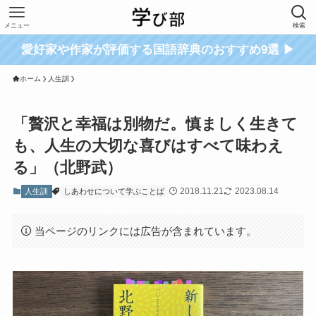
メニュー
検索
愛好家や作家が評価する国語辞典のおすすめ9選 ▶
ホーム
人生訓
「贅沢と幸福は別物だ。慎ましく生きて
も、人生の大切な喜びはすべて味わえ
る」（北野武）
2018.11.21
2023.08.14
人生訓
しあわせについて学ぶことば
当ページのリンクには広告が含まれています。