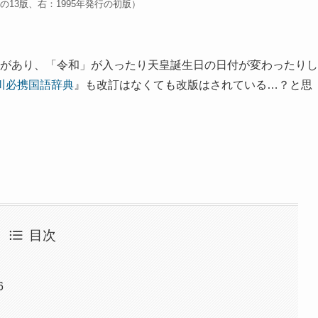
行の13版、右：1995年発行の初版）
改版があり、「令和」が入ったり天皇誕生日の日付が変わったりし
川必携国語辞典
』も改訂はなくても改版はされている…？と思
目次
6