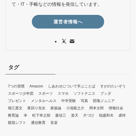
て・IT・手帳などの情報を発信しています。
運営者情報へ
タグ
7つの習慣
Amazon
しあわせについて学ぶことば
すがのたいぞう
スボーツ少年団
スポーツ
スマホ
ソフトテニス
ブッダ
プレゼント
メンタルヘルス
中学受験
写真
団塊ジュニア
堀江貴文
夜回り先生
家族論
小池龍之介
岡本太郎
情報社会
教育論
本
松下幸之助
森信三
楽天
片づけ
稲盛和夫
虐待
親指シフト
通信教育
音楽