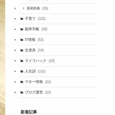
(15)
英和辞典
子育て
(122)
能率手帳
(33)
IT情報
(52)
文房具
(14)
ライフハック
(10)
人生訓
(131)
マネー情報
(21)
ブログ運営
(13)
新着記事