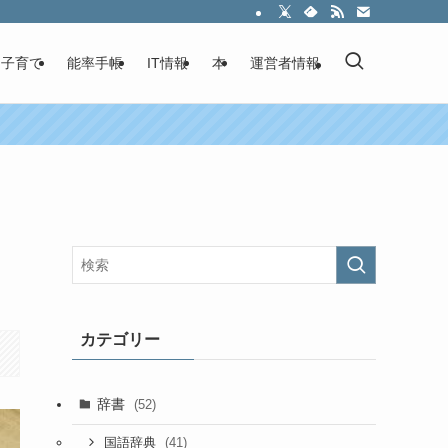
子育て
能率手帳
IT情報
本
運営者情報
カテゴリー
辞書
(52)
(41)
国語辞典