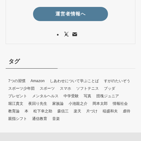
運営者情報へ
タグ
7つの習慣
Amazon
しあわせについて学ぶことば
すがのたいぞう
スボーツ少年団
スポーツ
スマホ
ソフトテニス
ブッダ
プレゼント
メンタルヘルス
中学受験
写真
団塊ジュニア
堀江貴文
夜回り先生
家族論
小池龍之介
岡本太郎
情報社会
教育論
本
松下幸之助
森信三
楽天
片づけ
稲盛和夫
虐待
親指シフト
通信教育
音楽