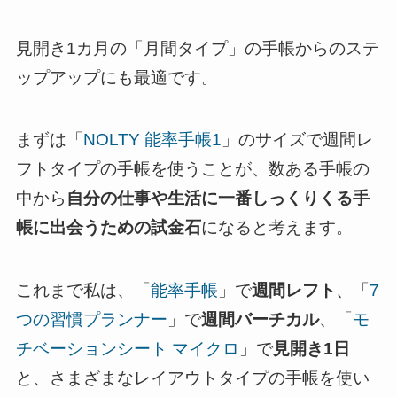
見開き1カ月の「月間タイプ」の手帳からのステ
ップアップにも最適です。
まずは「
NOLTY 能率手帳1
」のサイズで週間レ
フトタイプの手帳を使うことが、数ある手帳の
中から
自分の仕事や生活に一番しっくりくる手
帳に出会うための試金石
になると考えます。
これまで私は、「
能率手帳
」で
週間レフト
、「
7
つの習慣プランナー
」で
週間バーチカル
、「
モ
チベーションシート マイクロ
」で
見開き1日
と、さまざまなレイアウトタイプの手帳を使い