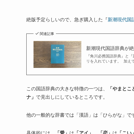
絶版予定らしいので、急ぎ購入した『
新潮現代国
関連記事
新潮現代国語辞典が
『角川必携国語辞典』と『新
リを入れています。 加え
この国語辞典の大きな特徴の一つは、
「やまとこ
ナ」
で見出しにしているところです。
他の一般的な辞書では「漢語」は「ひらがな」で
具体的には、
「愛」
は
「アイ」
、
「恋」
は
「こい