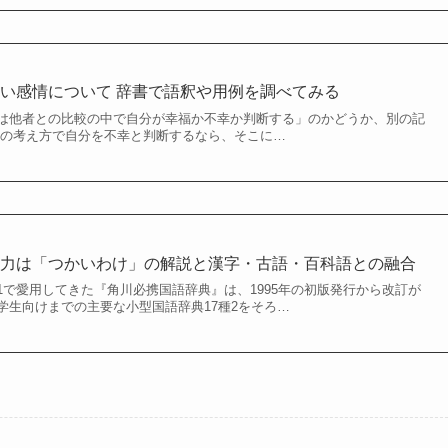
い感情について 辞書で語釈や用例を調べてみる
は他者との比較の中で自分が幸福か不幸か判断する」のかどうか、別の記
この考え方で自分を不幸と判断するなら、そこに…
魅力は「つかいわけ」の解説と漢字・古語・百科語との融合
1で愛用してきた『角川必携国語辞典』は、1995年の初版発行から改訂が
学生向けまでの主要な小型国語辞典17種2をそろ…