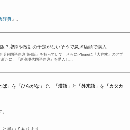
語辞典
』。
絶版？増刷や改訂の予定がないそうで急ぎ店頭で購入
明解国語辞典 第4版』を持っていて、さらにiPhoneに『大辞林』のアプ
て新たに、『新潮現代国語辞典』を購入し…
とば」
を
「ひらがな」
で、
「漢語」
と
「外来語」
を
「カタカ
す。
」
と書いてあります。