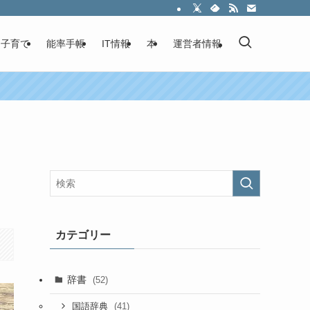
子育て
能率手帳
IT情報
本
運営者情報
カテゴリー
辞書
(52)
(41)
国語辞典