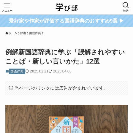
メニュー
検索
愛好家や作家が評価する国語辞典のおすすめ9選 ▶
ホーム
辞書
国語辞典
例解新国語辞典に学ぶ「誤解されやすい
ことば・新しい言いかた」12選
2025.02.21
2025.04.06
国語辞典
当ページのリンクには広告が含まれています。