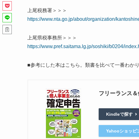
上尾税務署＞＞＞
https://www.nta.go.jp/about/organization/kantoshin
上尾県税事務所＞＞＞
https://www.pref.saitama.lg.jp/soshiki/b0204/index.
■参考にした本はこちら。類書を比べて一番わか
フリーランス＆
Kindleで探す
Yahooショッ