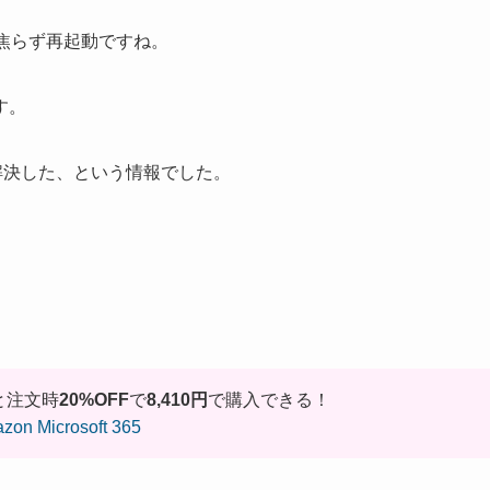
は焦らず再起動ですね。
す。
動で解決した、という情報でした。
んと注文時
20%OFF
で
8,410円
で購入できる！
zon Microsoft 365