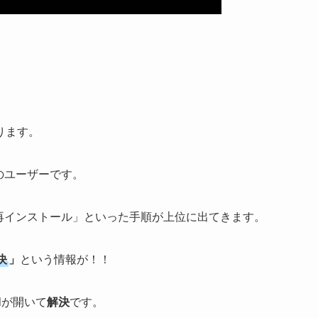
ります。
）」のユーザーです。
」「再インストール」といった手順が上位に出てきます。
決
」
という情報が！！
lが開いて
解決
です。