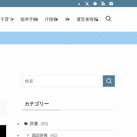
子育て
能率手帳
IT情報
本
運営者情報
カテゴリー
辞書
(52)
(41)
国語辞典