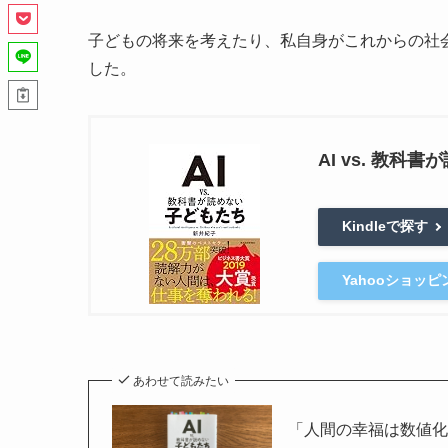
子どもの将来を考えたり、私自身がこれからの社
した。
AI vs. 教科
Kindleで探す
Yahooショッ
あわせて読みたい
「人間の幸福は数値