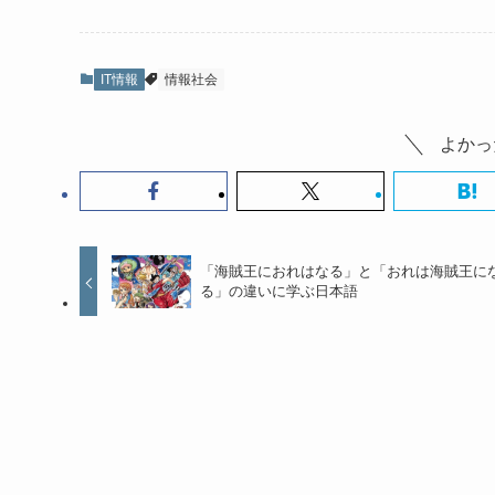
IT情報
情報社会
よかっ
「海賊王におれはなる」と「おれは海賊王に
る」の違いに学ぶ日本語