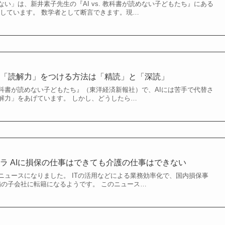
い」は、新井素子先生の『AI vs. 教科書が読めない子どもたち』にある
言しています。 数学者として断言できます。現…
る「読解力」をつける方法は「精読」と「深読」
. 教科書が読めない子どもたち』（東洋経済新報社）で、AIには苦手で代替さ
解力」をあげています。 しかし、どうしたら…
ラ AIに損保の仕事はできても介護の仕事はできない
ニュースになりました。 ITの活用などによる業務効率化で、国内損保事
警備の子会社に転籍になるようです。 このニュース…