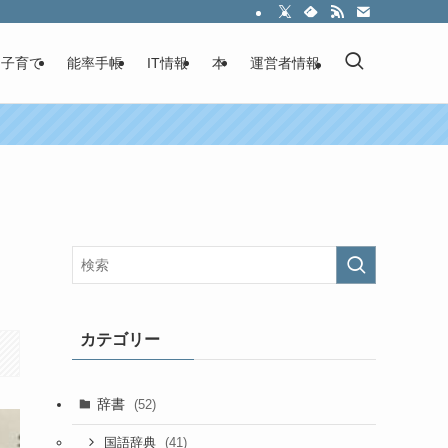
子育て
能率手帳
IT情報
本
運営者情報
カテゴリー
辞書
(52)
(41)
国語辞典