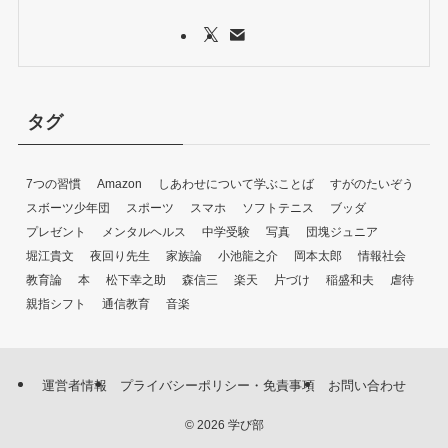
タグ
7つの習慣
Amazon
しあわせについて学ぶことば
すがのたいぞう
スボーツ少年団
スポーツ
スマホ
ソフトテニス
ブッダ
プレゼント
メンタルヘルス
中学受験
写真
団塊ジュニア
堀江貴文
夜回り先生
家族論
小池龍之介
岡本太郎
情報社会
教育論
本
松下幸之助
森信三
楽天
片づけ
稲盛和夫
虐待
親指シフト
通信教育
音楽
運営者情報
プライバシーポリシー・免責事項
お問い合わせ
©
2026 学び部