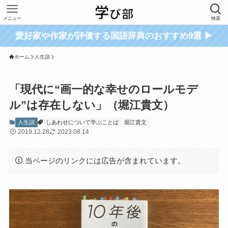
メニュー
検索
愛好家や作家が評価する国語辞典のおすすめ9選 ▶
ホーム
人生訓
「現代に“画一的な幸せのロールモデ
ル”は存在しない」（堀江貴文）
人生訓
しあわせについて学ぶことば
堀江貴文
2019.12.28
2023.08.14
当ページのリンクには広告が含まれています。