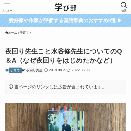
メニュー
検索
愛好家や作家が評価する国語辞典のおすすめ9選 ▶
ホーム
子育て
夜回り先生こと水谷修先生についてのQ
＆A（なぜ夜回りをはじめたかなど）
2019.08.27
2022.06.05
子育て
夜回り先生
当ページのリンクには広告が含まれています。