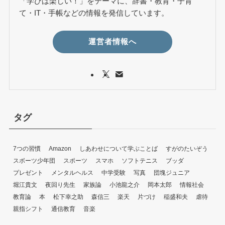
「学びは楽しい！」をテーマに、辞書・教育・子育
て・IT・手帳などの情報を発信しています。
運営者情報へ
タグ
7つの習慣
Amazon
しあわせについて学ぶことば
すがのたいぞう
スボーツ少年団
スポーツ
スマホ
ソフトテニス
ブッダ
プレゼント
メンタルヘルス
中学受験
写真
団塊ジュニア
堀江貴文
夜回り先生
家族論
小池龍之介
岡本太郎
情報社会
教育論
本
松下幸之助
森信三
楽天
片づけ
稲盛和夫
虐待
親指シフト
通信教育
音楽