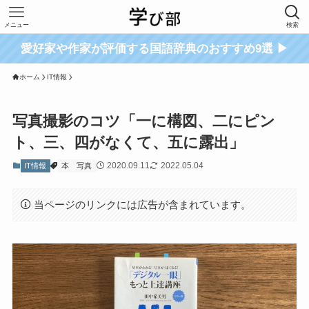
メニュー
検索
愛好家や作家が評価する国語辞典のおすすめ9選 ▶
ホーム
IT情報
写真撮影のコツ「一に構図、二にピン
ト、三、四がなくて、五に露出」
2020.09.11
2022.05.04
IT情報
本
写真
当ページのリンクには広告が含まれています。