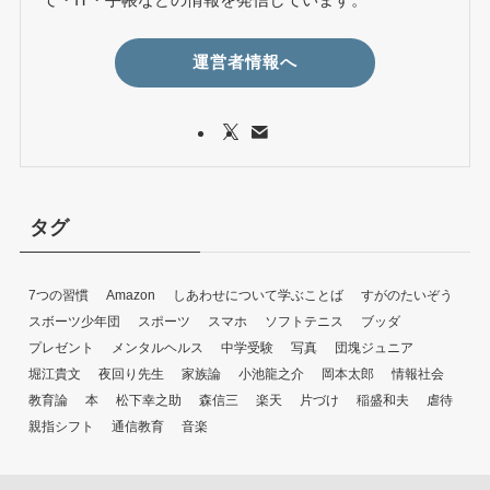
運営者情報へ
タグ
7つの習慣
Amazon
しあわせについて学ぶことば
すがのたいぞう
スボーツ少年団
スポーツ
スマホ
ソフトテニス
ブッダ
プレゼント
メンタルヘルス
中学受験
写真
団塊ジュニア
堀江貴文
夜回り先生
家族論
小池龍之介
岡本太郎
情報社会
教育論
本
松下幸之助
森信三
楽天
片づけ
稲盛和夫
虐待
親指シフト
通信教育
音楽