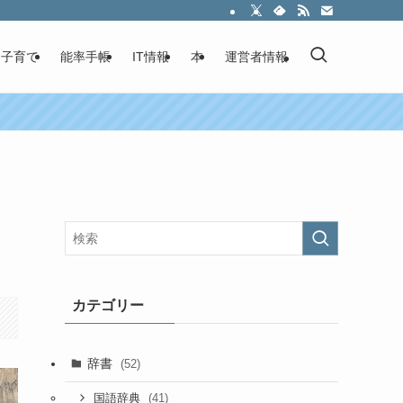
子育て
能率手帳
IT情報
本
運営者情報
カテゴリー
辞書
(52)
(41)
国語辞典